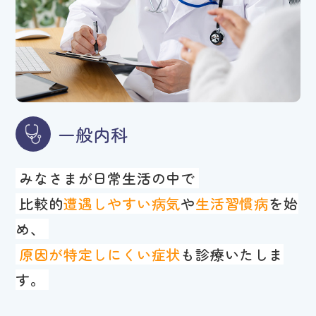
一般内科
みなさまが日常生活の中で
比較的
遭遇しやすい病気
や
生活習慣病
を始
め、
原因が特定しにくい症状
も診療いたしま
す。