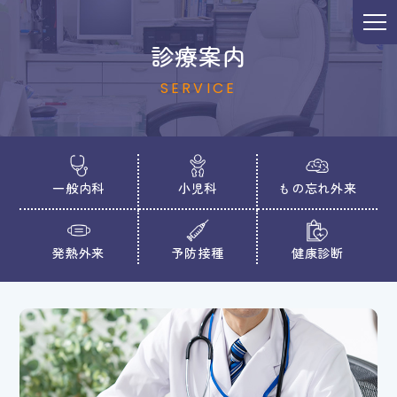
診療案内
SERVICE
一般内科
小児科
もの忘れ外来
発熱外来
予防接種
健康診断